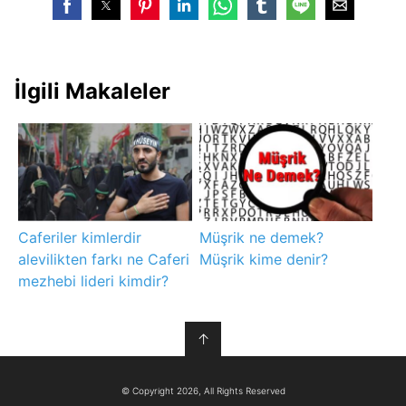
İlgili Makaleler
Caferiler kimlerdir
Müşrik ne demek?
alevilikten farkı ne Caferi
Müşrik kime denir?
mezhebi lideri kimdir?
↑
© Copyright 2026, All Rights Reserved