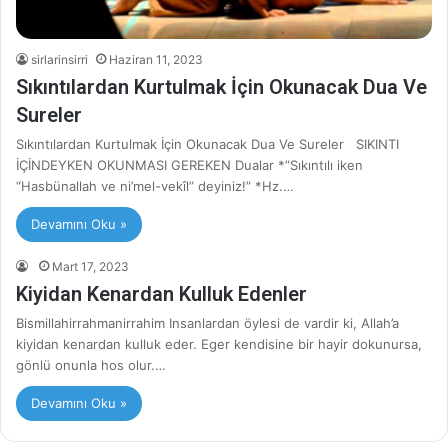
sirlarinsirri
Haziran 11, 2023
Sıkıntılardan Kurtulmak İçin Okunacak Dua Ve
Sureler
Sıkıntılardan Kurtulmak İçin Okunacak Dua Ve Sureler SIKINTI
İÇİNDEYKEN OKUNMASI GEREKEN Dualar *”Sıkıntılı iken
“Hasbünallah ve ni’mel-vekîl” deyiniz!” *Hz.…
Devamını Oku »
Mart 17, 2023
Kiyidan Kenardan Kulluk Edenler
Bismillahirrahmanirrahim Insanlardan öylesi de vardir ki, Allah’a
kiyidan kenardan kulluk eder. Eger kendisine bir hayir dokunursa,
gönlü onunla hos olur.…
Devamını Oku »