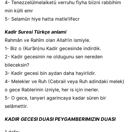
4- Tenezzelülmelaiketü verruhu fiyha biizni rabbihim
min külli emr
5- Selamün hiye hatta matle’ilfecr
Kadir Suresi Türkçe anlami
Rahmân ve Rahîm olan Allah’in ismiyle.
1- Biz o (Kur’ân)nu Kadir gecesinde indirdik.
2- Kadir gecesinin ne oldugunu sen nereden
bileceksin?
3- Kadir gecesi bin aydan daha hayirlidir.
4- Melekler ve Ruh (Cebrail veya Ruh adindaki melek)
o gece Rablerinin izniyle, her is için inerler.
5- O gece, tanyeri agarincaya kadar süren bir
selâmettir.
KADIR GECESI DUASI PEYGAMBERIMIZIN DUASI