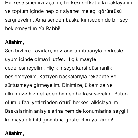
Herkese sinemizi açalim, herkesi sefkatle kucaklayalim
ve toplum içinde hep bir siyanet melegi görüntüsü
sergileyelim. Ama senden baska kimseden de bir sey
beklemeyelim Ya Rabbi!
Allahim,
Sen bizlere Tavirlari, davranislari itibariyla herkesle
uyum içinde olmayi lutfet. Hiç kimseyle
cedellesmeyelim. Hiç kimseye karsi düsmanlik
beslemeyelim. Kat’iyen baskalariyla rekabete ve
sürtüsmeye girmeyelim. Dinimize, ülkemize ve
ülkümüze hizmet eden hemen herkesi sevelim. Bütün
olumlu faaliyetlerinden ötürü herkesi alkislayalim.
Baskalarinin anlayislarina hem de konumlarina saygili
kalmaya alabildigine itina gösterelim ya Rabbi!
Allahim,