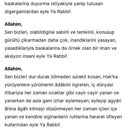
baskalarina duyurma istiyakiyla yanip tutusan
digergamlardan eyle Ya Rabbi!
Allahim,
Sen bizleri, olabildigine sabirli ve temkinli, konusup
gürültü çikarmadan daha çok, inandiklarini yasayan,
yasadiklariyla baskalarina da örnek olan bir iman ve
aksiyon insani eyle Ya Rabbi!
Allahim,
Sen bizleri dur-durak bilmeden sürekli kosan, Hak’ka
yürüyenlere yürümenin âdâbini ögreten, iç dünyasi
itibariyla her zaman ocaklar gibi cayir cayir yanan ve
yanarken de asla gam izhar eylemeyen; eyleyip agyâri
âhina âgâh kilmayi düsünmeyen her zaman içten içe
yanan ve kendine siginanlarin ruhlarina hararet üfleyen
kullarindan eyle Ya Rabbi!