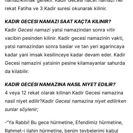
namazi
kilmak gerekir.
Kadir Gecesi hacet namazi
her
rekat Fatiha ve 3 Kadir suresi okunarak kilinir.
KADIR GECESI NAMAZI SAAT KAÇTA KILINIR?
Kadir
Gecesi namazi
yatsi namazindan sonra vitir
vacibin pesinden kilinir. Kadir gecesi namazinin vakti,
yatsi namazindan sonra baslar ve tan yeri agarincaya
kadar yani imsak kesilinceye kadar devam eder. Kadir
Gecesi namazini yatsinin pesine kilamayanlar sahurda
da kilabilir.
KADIR GECESI NAMAZINA NASIL NIYET EDILIR?
4 veya 12 rekat olarak kilinan Kadir Gecesi namazina
nasil niyet edilir?
Kadir Gecesi namazina niyet edilirken
sunlar söylenir;
-“Ya Rabbi! Bu gece hürmetine, Efendimiz hürmetine,
Rahmet-i ilahin hürmetine, benim tevbelerimi kabul