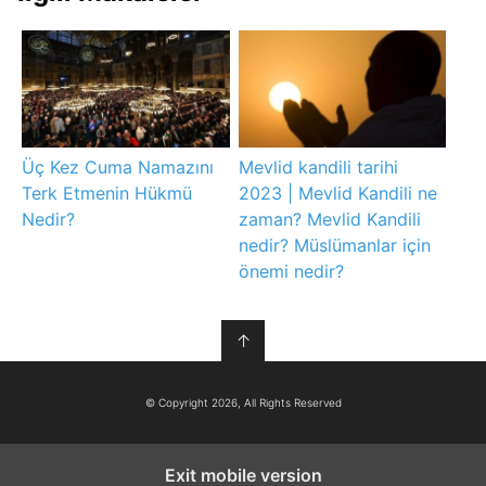
Üç Kez Cuma Namazını
Mevlid kandili tarihi
Terk Etmenin Hükmü
2023 | Mevlid Kandili ne
Nedir?
zaman? Mevlid Kandili
nedir? Müslümanlar için
önemi nedir?
↑
© Copyright 2026, All Rights Reserved
Exit mobile version