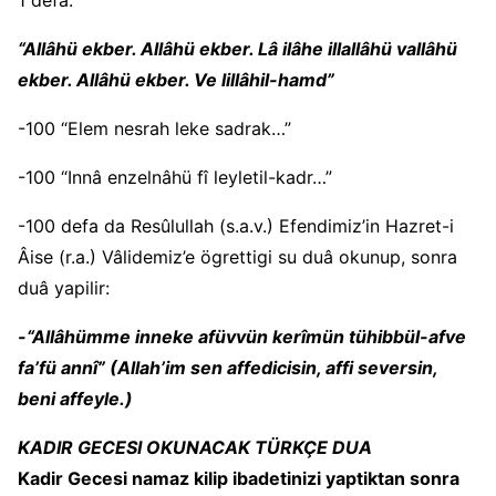
1 defa:
“Allâhü ekber. Allâhü ekber. Lâ ilâhe illallâhü vallâhü
ekber. Allâhü ekber. Ve lillâhil-hamd”
-100 “Elem nesrah leke sadrak…”
-100 “Innâ enzelnâhü fî leyletil-kadr…”
-100 defa da Resûlullah (s.a.v.) Efendimiz’in Hazret-i
Âise (r.a.) Vâlidemiz’e ögrettigi su duâ okunup, sonra
duâ yapilir:
-“Allâhümme inneke afüvvün kerîmün tühibbül-afve
fa’fü annî” (Allah’im sen affedicisin, affi seversin,
beni affeyle.)
KADIR GECESI OKUNACAK TÜRKÇE DUA
Kadir Gecesi namaz kilip ibadetinizi yaptiktan sonra