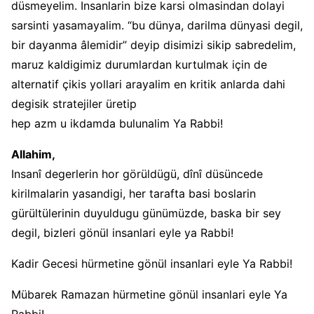
düsmeyelim. Insanlarin bize karsi olmasindan dolayi
sarsinti yasamayalim. “bu dünya, darilma dünyasi degil,
bir dayanma âlemidir” deyip disimizi sikip sabredelim,
maruz kaldigimiz durumlardan kurtulmak için de
alternatif çikis yollari arayalim en kritik anlarda dahi
degisik stratejiler üretip
hep azm u ikdamda bulunalim Ya Rabbi!
Allahim,
Insanî degerlerin hor görüldügü, dînî düsüncede
kirilmalarin yasandigi, her tarafta basi boslarin
gürültülerinin duyuldugu günümüzde, baska bir sey
degil, bizleri gönül insanlari eyle ya Rabbi!
Kadir Gecesi hürmetine gönül insanlari eyle Ya Rabbi!
Mübarek Ramazan hürmetine gönül insanlari eyle Ya