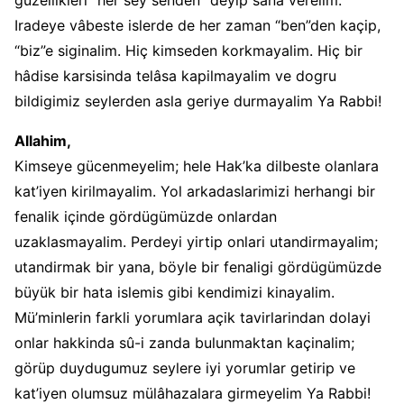
güzellikleri “her sey senden” deyip sana verelim.
Iradeye vâbeste islerde de her zaman “ben”den kaçip,
“biz”e siginalim. Hiç kimseden korkmayalim. Hiç bir
hâdise karsisinda telâsa kapilmayalim ve dogru
bildigimiz seylerden asla geriye durmayalim Ya Rabbi!
Allahim,
Kimseye gücenmeyelim; hele Hak’ka dilbeste olanlara
kat’iyen kirilmayalim. Yol arkadaslarimizi herhangi bir
fenalik içinde gördügümüzde onlardan
uzaklasmayalim. Perdeyi yirtip onlari utandirmayalim;
utandirmak bir yana, böyle bir fenaligi gördügümüzde
büyük bir hata islemis gibi kendimizi kinayalim.
Mü’minlerin farkli yorumlara açik tavirlarindan dolayi
onlar hakkinda sû-i zanda bulunmaktan kaçinalim;
görüp duydugumuz seylere iyi yorumlar getirip ve
kat’iyen olumsuz mülâhazalara girmeyelim Ya Rabbi!