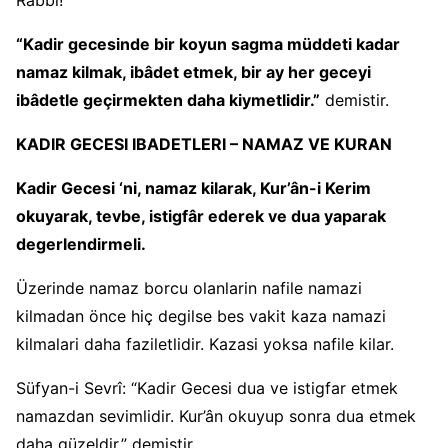
Rabbi!
“Kadir gecesinde bir koyun sagma müddeti kadar
namaz kilmak, ibâdet etmek, bir ay her geceyi
ibâdetle geçirmekten daha kiymetlidir.”
demistir.
KADIR GECESI IBADETLERI – NAMAZ VE KURAN
Kadir Gecesi ‘ni, namaz kilarak, Kur’ân-i Kerim
okuyarak, tevbe, istigfâr ederek ve dua yaparak
degerlendirmeli.
Üzerinde namaz borcu olanlarin nafile namazi
kilmadan önce hiç degilse bes vakit kaza namazi
kilmalari daha faziletlidir. Kazasi yoksa nafile kilar.
Süfyan-i Sevrî: “Kadir Gecesi dua ve istigfar etmek
namazdan sevimlidir. Kur’ân okuyup sonra dua etmek
daha güzeldir.” demistir.