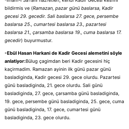
-Imam-i Sa’rani hazretleri, kendi Kadir Gecesi kesfini
bildirmis ve (
Ramazan, pazar günü baslarsa, Kadir
gecesi 29. gecedir. Sali baslarsa 27. gece, persembe
baslarsa 25., cumartesi baslarsa 23., pazartesi
baslarsa 21., çarsamba baslarsa 19., cuma baslarsa 17.
gecedir
) buyurmustur.
-Ebül Hasan Harkani de Kadir Gecesi alemetini söyle
anlatiyor:
Bülug çagimdan beri Kadir gecesini hiç
kaçirmadim. Ramazan ayinin ilk günü pazar günü
basladiginda, Kadir gecesi 29. gece olurdu. Pazartesi
günü basladiginda, 21. gece olurdu. Sali günü
basladiginda, 27. gece, çarsamba günü basladiginda,
19. gece, persembe günü basladiginda, 25. gece, cuma
günü basladiginda, 17. gece, cumartesi günü
basladiginda, 23. gece olurdu.