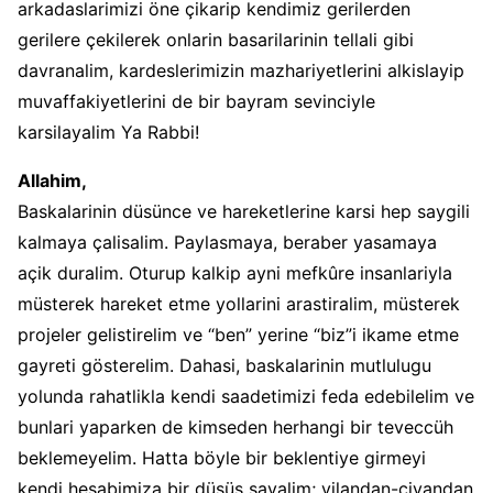
arkadaslarimizi öne çikarip kendimiz gerilerden
gerilere çekilerek onlarin basarilarinin tellali gibi
davranalim, kardeslerimizin mazhariyetlerini alkislayip
muvaffakiyetlerini de bir bayram sevinciyle
karsilayalim Ya Rabbi!
Allahim,
Baskalarinin düsünce ve hareketlerine karsi hep saygili
kalmaya çalisalim. Paylasmaya, beraber yasamaya
açik duralim. Oturup kalkip ayni mefkûre insanlariyla
müsterek hareket etme yollarini arastiralim, müsterek
projeler gelistirelim ve “ben” yerine “biz”i ikame etme
gayreti gösterelim. Dahasi, baskalarinin mutlulugu
yolunda rahatlikla kendi saadetimizi feda edebilelim ve
bunlari yaparken de kimseden herhangi bir teveccüh
beklemeyelim. Hatta böyle bir beklentiye girmeyi
kendi hesabimiza bir düsüs sayalim; yilandan-çiyandan