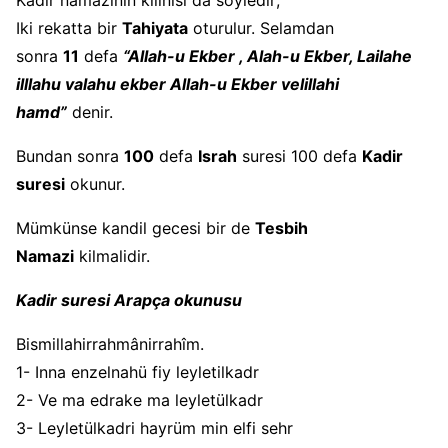
Kadir namazinin kilinisi da söyledir;
Iki rekatta bir
Tahiyata
oturulur. Selamdan
sonra
11
defa
“Allah-u Ekber , Alah-u Ekber, Lailahe
illlahu valahu ekber Allah-u Ekber velillahi
hamd”
denir.
Bundan sonra
100
defa
Israh
suresi 100 defa
Kadir
suresi
okunur.
Mümkünse kandil gecesi bir de
Tesbih
Namazi
kilmalidir.
Kadir suresi Arapça okunusu
Bismillahirrahmânirrahîm.
1- Inna enzelnahü fiy leyletilkadr
2- Ve ma edrake ma leyletülkadr
3- Leyletülkadri hayrüm min elfi sehr