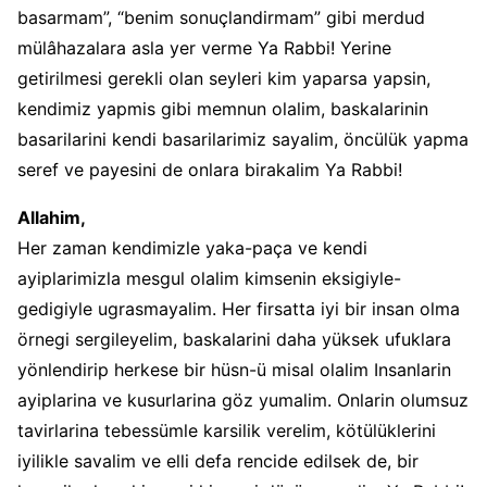
basarmam”, “benim sonuçlandirmam” gibi merdud
mülâhazalara asla yer verme Ya Rabbi! Yerine
getirilmesi gerekli olan seyleri kim yaparsa yapsin,
kendimiz yapmis gibi memnun olalim, baskalarinin
basarilarini kendi basarilarimiz sayalim, öncülük yapma
seref ve payesini de onlara birakalim Ya Rabbi!
Allahim,
Her zaman kendimizle yaka-paça ve kendi
ayiplarimizla mesgul olalim kimsenin eksigiyle-
gedigiyle ugrasmayalim. Her firsatta iyi bir insan olma
örnegi sergileyelim, baskalarini daha yüksek ufuklara
yönlendirip herkese bir hüsn-ü misal olalim Insanlarin
ayiplarina ve kusurlarina göz yumalim. Onlarin olumsuz
tavirlarina tebessümle karsilik verelim, kötülüklerini
iyilikle savalim ve elli defa rencide edilsek de, bir