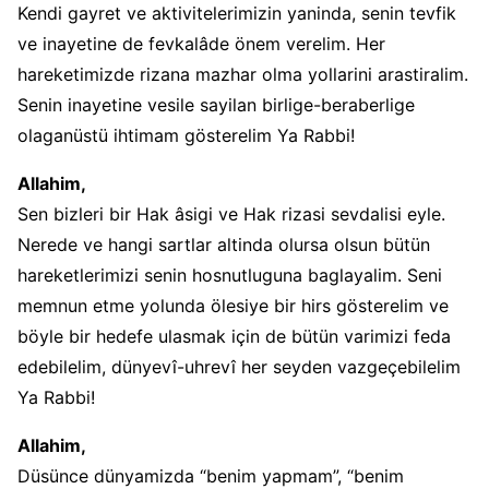
Kendi gayret ve aktivitelerimizin yaninda, senin tevfik
ve inayetine de fevkalâde önem verelim. Her
hareketimizde rizana mazhar olma yollarini arastiralim.
Senin inayetine vesile sayilan birlige-beraberlige
olaganüstü ihtimam gösterelim Ya Rabbi!
Allahim,
Sen bizleri bir Hak âsigi ve Hak rizasi sevdalisi eyle.
Nerede ve hangi sartlar altinda olursa olsun bütün
hareketlerimizi senin hosnutluguna baglayalim. Seni
memnun etme yolunda ölesiye bir hirs gösterelim ve
böyle bir hedefe ulasmak için de bütün varimizi feda
edebilelim, dünyevî-uhrevî her seyden vazgeçebilelim
Ya Rabbi!
Allahim,
Düsünce dünyamizda “benim yapmam”, “benim