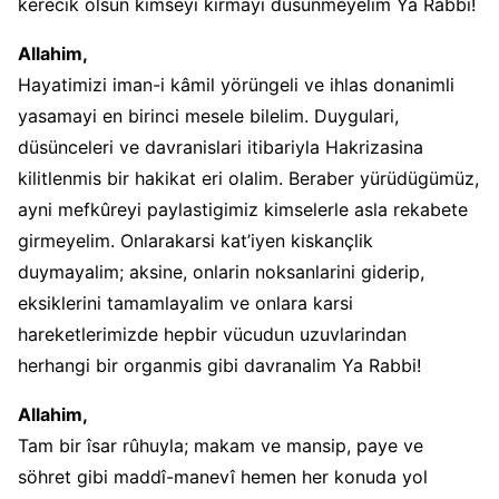
kerecik olsun kimseyi kirmayi düsünmeyelim Ya Rabbi!
Allahim,
Hayatimizi iman-i kâmil yörüngeli ve ihlas donanimli
yasamayi en birinci mesele bilelim. Duygulari,
düsünceleri ve davranislari itibariyla Hakrizasina
kilitlenmis bir hakikat eri olalim. Beraber yürüdügümüz,
ayni mefkûreyi paylastigimiz kimselerle asla rekabete
girmeyelim. Onlarakarsi kat’iyen kiskançlik
duymayalim; aksine, onlarin noksanlarini giderip,
eksiklerini tamamlayalim ve onlara karsi
hareketlerimizde hepbir vücudun uzuvlarindan
herhangi bir organmis gibi davranalim Ya Rabbi!
Allahim,
Tam bir îsar rûhuyla; makam ve mansip, paye ve
söhret gibi maddî-manevî hemen her konuda yol