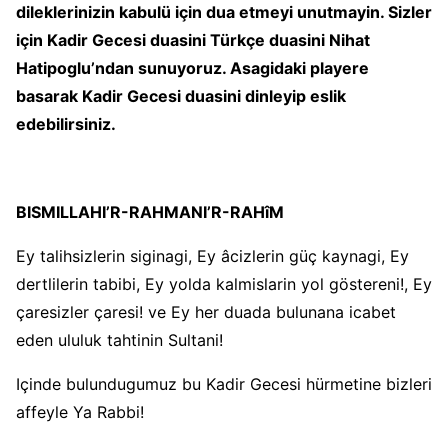
dileklerinizin kabulü için dua etmeyi unutmayin. Sizler
için Kadir Gecesi duasini Türkçe duasini Nihat
Hatipoglu’ndan sunuyoruz. Asagidaki playere
basarak Kadir Gecesi duasini dinleyip eslik
edebilirsiniz.
BISMILLAHI’R-RAHMANI’R-RAHîM
Ey talihsizlerin siginagi, Ey âcizlerin güç kaynagi, Ey
dertlilerin tabibi, Ey yolda kalmislarin yol göstereni!, Ey
çaresizler çaresi! ve Ey her duada bulunana icabet
eden ululuk tahtinin Sultani!
Içinde bulundugumuz bu Kadir Gecesi hürmetine bizleri
affeyle Ya Rabbi!