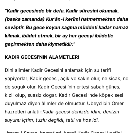
“Kadir gecesinde bir defa, Kadir sûresini okumak,
(baska zamanda) Kur’ân-i kerîmi hatmetmekten daha
sevâptir. Bu gece koyun sagma müddeti kadar namaz
kilmak, ibâdet etmek, bir ay her geceyi ibâdetle
geçirmekten daha kiymetlidir.”
KADIR GECESI’NIN ALAMETLERI
Dini alimler Kadir Gecesini anlamak için su tarifi
yapiyorlar; Kadir gecesi, açik ve sakin olur, ne sicak, ne
de soguk olur. Kadir Gecesi ‘nin ertesi sabah günes,
kizil olup, suasiz dogar. Kadir Gecesi ‘nde köpek sesi
duyulmaz diyen âlimler de olmustur. Ubeyd bin Ömer
hazretleri anlatir:
Kadir gecesi denizde idim, denizin
suyunu içtim, tuzlu degildi, tatli ve hos idi.