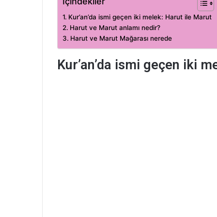
İçindekiler
Kur’an’da ismi geçen iki melek: Harut ile Marut
Harut ve Marut anlamı nedir?
Harut ve Marut Mağarası nerede
Kur’an’da ismi geçen iki me