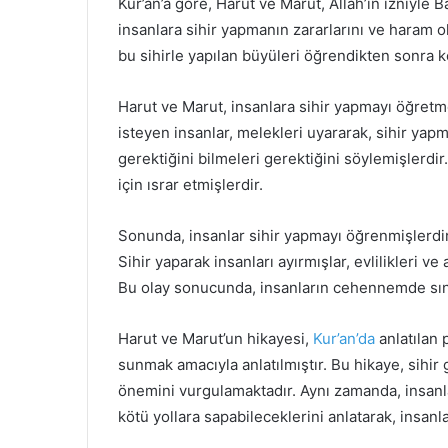
Kur’an’a göre, Harut ve Marut, Allah’ın izniyle 
insanlara sihir yapmanın zararlarını ve haram 
bu sihirle yapılan büyüleri öğrendikten sonra kö
Harut ve Marut, insanlara sihir yapmayı öğretm
isteyen insanlar, melekleri uyararak, sihir yap
gerektiğini bilmeleri gerektiğini söylemişlerdi
için ısrar etmişlerdir.
Sonunda, insanlar sihir yapmayı öğrenmişlerdir
Sihir yaparak insanları ayırmışlar, evlilikleri v
Bu olay sonucunda, insanların cehennemde sınan
Harut ve Marut’un hikayesi,
Kur’an’da
anlatılan 
sunmak amacıyla anlatılmıştır. Bu hikaye, sihir
önemini vurgulamaktadır. Aynı zamanda, insanla
kötü yollara sapabileceklerini anlatarak, insan