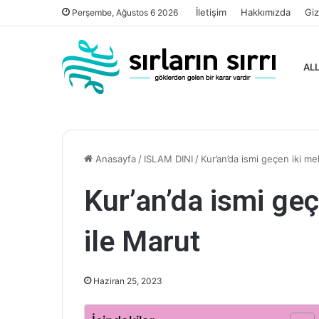
İletişim
Hakkımızda
Giz
Perşembe, Ağustos 6 2026
ALL
Anasayfa
/
ISLAM DINI
/
Kur’an’da ismi geçen iki me
Kur’an’da ismi geç
ile Marut
Haziran 25, 2023