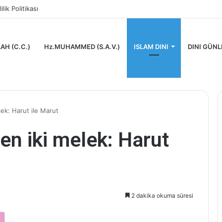
lilik Politikası
AH (C.C.)
Hz.MUHAMMED (S.A.V.)
ISLAM DINI
DINI GÜNL
lek: Harut ile Marut
en iki melek: Harut
2 dakika okuma süresi