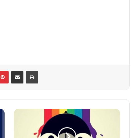
kedIn
Pinterest
E-Posta ile paylaş
Yazdır