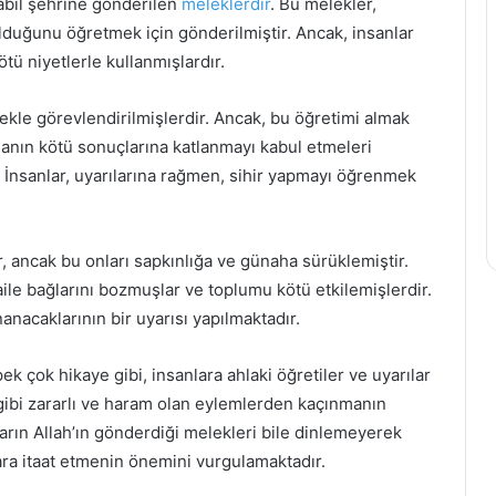
Babil şehrine gönderilen
meleklerdir
. Bu melekler,
olduğunu öğretmek için gönderilmiştir. Ancak, insanlar
tü niyetlerle kullanmışlardır.
ekle görevlendirilmişlerdir. Ancak, bu öğretimi almak
manın kötü sonuçlarına katlanmayı kabul etmeleri
r. İnsanlar, uyarılarına rağmen, sihir yapmayı öğrenmek
, ancak bu onları sapkınlığa ve günaha sürüklemiştir.
e aile bağlarını bozmuşlar ve toplumu kötü etkilemişlerdir.
acaklarının bir uyarısı yapılmaktadır.
pek çok hikaye gibi, insanlara ahlaki öğretiler ve uyarılar
 gibi zararlı ve haram olan eylemlerden kaçınmanın
rın Allah’ın gönderdiği melekleri bile dinlemeyerek
lara itaat etmenin önemini vurgulamaktadır.