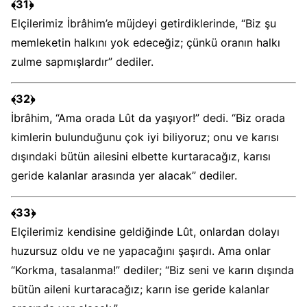
﴾31﴿
Elçilerimiz İbrâhim’e müjdeyi getirdiklerinde, “Biz şu
memleketin halkını yok edeceğiz; çünkü oranın halkı
zulme sapmışlardır” dediler.
﴾32﴿
İbrâhim, “Ama orada Lût da yaşıyor!” dedi. “Biz orada
kimlerin bulunduğunu çok iyi biliyoruz; onu ve karısı
dışındaki bütün ailesini elbette kurtaracağız, karısı
geride kalanlar arasında yer alacak” dediler.
﴾33﴿
Elçilerimiz kendisine geldiğinde Lût, onlardan dolayı
huzursuz oldu ve ne yapacağını şaşırdı. Ama onlar
“Korkma, tasalanma!” dediler; “Biz seni ve karın dışında
bütün aileni kurtaracağız; karın ise geride kalanlar