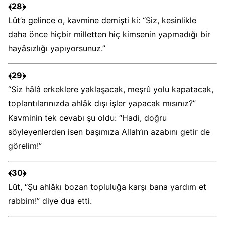
﴾28﴿
Lût’a gelince o, kavmine demişti ki: “Siz, kesinlikle
daha önce hiçbir milletten hiç kimsenin yapmadığı bir
hayâsızlığı yapıyorsunuz.”
﴾29﴿
“Siz hâlâ erkeklere yaklaşacak, meşrû yolu kapatacak,
toplantılarınızda ahlâk dışı işler yapacak mısınız?”
Kavminin tek cevabı şu oldu: “Hadi, doğru
söyleyenlerden isen başımıza Allah’ın azabını getir de
görelim!”
﴾30﴿
Lût, “Şu ahlâkı bozan topluluğa karşı bana yardım et
rabbim!” diye dua etti.