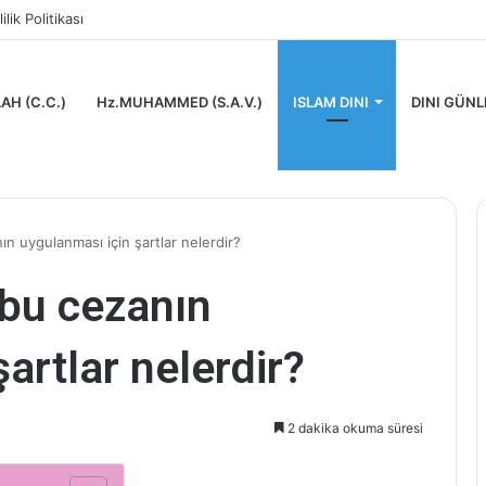
lilik Politikası
AH (C.C.)
Hz.MUHAMMED (S.A.V.)
ISLAM DINI
DINI GÜNL
ın uygulanması için şartlar nelerdir?
 bu cezanın
artlar nelerdir?
2 dakika okuma süresi