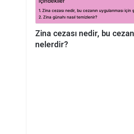
İçindekiler
Zina cezası nedir, bu cezanın uygulanması için şa
Zina günahı nasıl temizlenir?
Zina cezası nedir, bu cezan
nelerdir?