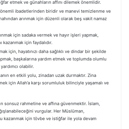
tiğfar etmek ve günahların affını dilemek önemlidir.
nemli ibadetlerinden biridir ve manevi temizlenme ve
ünahından arınmak için düzenli olarak beş vakit namaz
rınmak için sadaka vermek ve hayır işleri yapmak,
ı kazanmak için faydalıdır.
ak için, hayatınızı daha sağlıklı ve dindar bir şekilde
yapmak, başkalarına yardım etmek ve toplumda olumlu
yardımcı olabilir.
ın en etkili yolu, zinadan uzak durmaktır. Zina
k için Allah’a karşı sorumluluk bilinciyle yaşamalı ve
ın sonsuz rahmetine ve affına güvenmektir. İslam,
ğışlanabileceğini vurgular. Her Müslüman,
 kazanmak için tövbe ve istiğfar ile yola devam