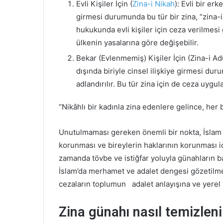
Evli Kişiler İçin (
Zina-i Nikah
): Evli bir erk
girmesi durumunda bu tür bir zina, “zina-i
hukukunda evli kişiler için ceza verilmes
ülkenin yasalarına göre değişebilir.
Bekar (Evlenmemiş) Kişiler İçin (Zina-i Ad
dışında biriyle cinsel ilişkiye girmesi dur
adlandırılır. Bu tür zina için de ceza uygula
“Nikâhlı bir kadınla zina edenlere gelince, her
Unutulmaması gereken önemli bir nokta, İslam
korunması ve bireylerin haklarının korunması içi
zamanda tövbe ve istiğfar yoluyla günahların ba
İslam’da merhamet ve adalet dengesi gözetilmey
cezaların toplumun adalet anlayışına ve yerel
Zina günahı nasıl temizleni