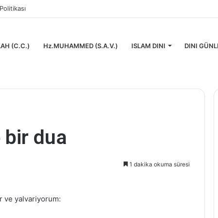
 Politikası
AH (C.C.)
Hz.MUHAMMED (S.A.V.)
ISLAM DINI
DINI GÜNL
e bir dua
1 dakika okuma süresi
or ve yalvariyorum: