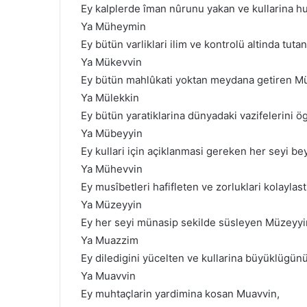
Ey kalplerde îman nûrunu yakan ve kullarina h
Ya Müheymin
Ey bütün varliklari ilim ve kontrolü altinda tut
Ya Mükevvin
Ey bütün mahlûkati yoktan meydana getiren M
Ya Mülekkin
Ey bütün yaratiklarina dünyadaki vazifelerini ö
Ya Mübeyyin
Ey kullari için açiklanmasi gereken her seyi 
Ya Mühevvin
Ey musîbetleri hafifleten ve zorluklari kolaylas
Ya Müzeyyin
Ey her seyi münasip sekilde süsleyen Müzeyyi
Ya Muazzim
Ey diledigini yücelten ve kullarina büyüklügü
Ya Muavvin
Ey muhtaçlarin yardimina kosan Muavvin,