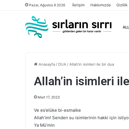
İletişim
Hakkımızda
Gizlilik
Pazar, Ağustos 9 2026
ALL
Anasayfa
/
DUA
/
Allah’in isimleri ile bir dua
Allah’in isimleri il
Mart 17, 2023
Ve es’elüke bi-esmaike
Allah’im! Senden su isimlerinin hakki için istiy
Ya Mü’min