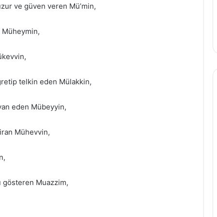
uzur ve güven veren Mü’min,
an Müheymin,
ükevvin,
gretip telkin eden Mülakkin,
beyan eden Mübeyyin,
tiran Mühevvin,
n,
nü gösteren Muazzim,